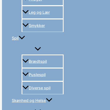
Leg og Lær
Smykker
Spil
Brædtspil
Puslespil
Diverse spil
Skønhed og Helse