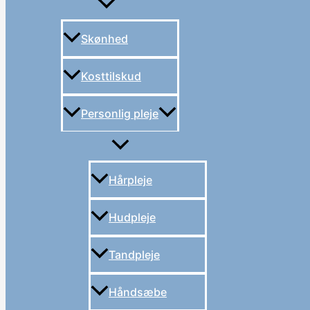
Skønhed
Kosttilskud
Personlig pleje
Hårpleje
Hudpleje
Tandpleje
Håndsæbe