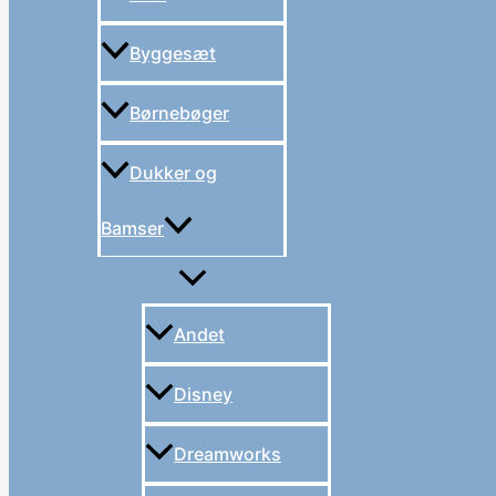
Byggesæt
Børnebøger
Dukker og
Bamser
Andet
Disney
Dreamworks