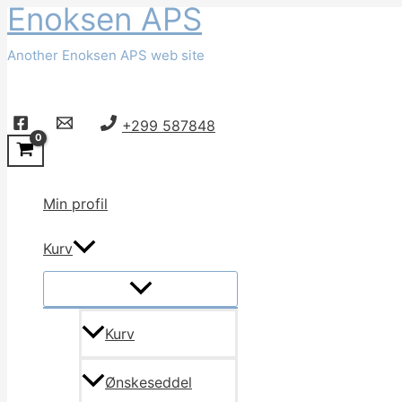
Enoksen APS
Gå
til
Another Enoksen APS web site
indholdet
Søg
+299 587848
Min profil
Kurv
Kurv
Ønskeseddel