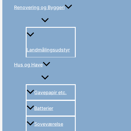
Renovering og Byggeri
Landmålingsudstyr
Hus og Have
Gavepapir etc.
Batterier
Soveværelse