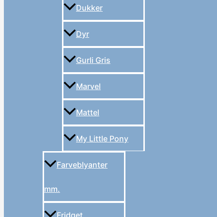
Dukker
Dyr
Gurli Gris
Marvel
Mattel
My Little Pony
Farveblyanter
mm.
Fridget