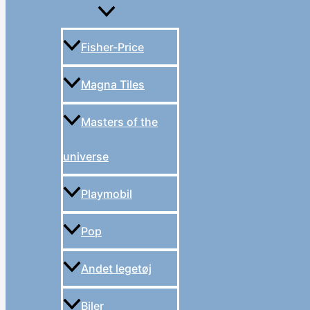
Fisher-Price
Magna Tiles
Masters of the
universe
Playmobil
Pop
Andet legetøj
Biler